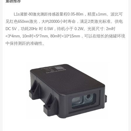
重磅推荐
量程
，精度±
。波比可
L1s灌胶-80激光测距传感器
0.05-80m
1mm
见红色
激光，
小时寿命，满足
类激光标准。供电
650nm
大约20000
2
，功耗
时
，待机小于
。光斑尺寸
时
DC 5V
20Hz
0.5W
0.2W
: 2m
时
时
，可以在细长的储罐环境
<3*4mm, 10m
<5*7mm, 80m
<10*15mm
中保持测距的准确性。