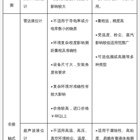
测
计
影响较大
用。
雷达液位计
●不适用于导电率或介
●量程远，精度高
电常数小的物质
●受温度、粉尘、蒸汽
●环境复杂程度影响测
影响较低适用范围广
距量程及准确性
●可选低频或高频等多
●设备尺寸大，安装角
种类型
度有要求
●复杂环境对准确性有
较大影响
●价格较高，进口价格
4K
￥
以上
非接
超声波液位
●不适用高温、高压、
●适用于腐蚀性、高粘
触式
计
真空环境粉尘、温度、
度、易燃有毒液体检测