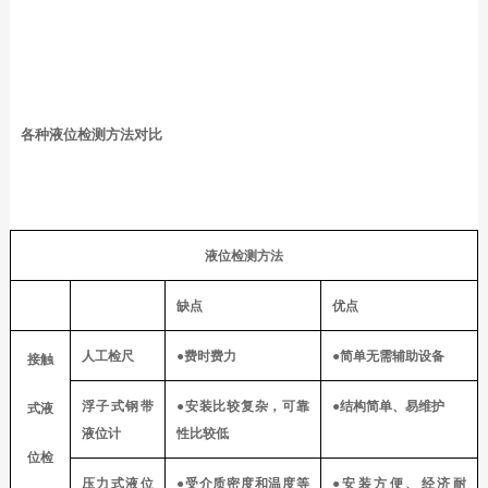
各种液位检测方法对比
液位检测方法
缺点
优点
人工检尺
●
费时费力
●简单无需辅助设备
接触
浮子式钢带
●
安装比较复杂，可靠
●
结构简单、易维护
式液
液位计
性比较低
位检
压力式液位
●受介质密度和温度等
●安装方便、经济耐