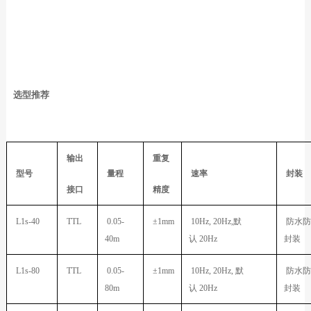
选型推荐
输出
重复
型号
量程
速率
封装
接口
精度
L1s-40
TTL
0.05-
±1mm
10Hz, 20Hz,
默
防水防
40m
认
20Hz
封装
L1s-80
TTL
0.05-
±1mm
10Hz, 20Hz,
默
防水防
80m
认
20Hz
封装