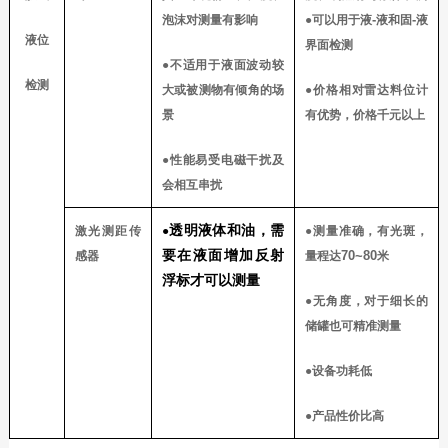
-
-
泡沫对测量有影响
●可以用于液
液和固
液
液位
界面检测
●不适用于液面波动较
检测
大或被测物有倾角的场
●价格相对雷达料位计
景
有优势，价格千元以上
●性能易受电磁干扰及
会相互串扰
透明液体和油，需
激光测距传
●
●测量准确，有光斑，
要在液面增加反射
70~80
感器
量程达
米
浮标才可以测量
●无角度，对于细长的
储罐也可精准测量
●设备功耗低
●产品性价比高