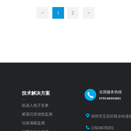
<
1
2
>
全国服务热线
技术解决方案
0755-86503881
—
机器人电子竞赛
桥梁沉管浇筑监测
深圳市宝安区西乡街道铁
垃圾满载监测
13924678201