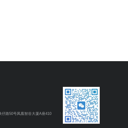
仔路50号凤凰智谷大厦A座410